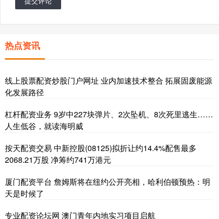
提交评论
热点资讯
线上股票配资炒股门户网址 业内加速技术整合 拓展固废能源
化发展路径
杠杆配资业务 9岁中227块弹片、2次坠机、8次死里逃生……
人生低谷，就读海明威
按天配资交易 中新控股(08125)拟折让约14.4%配售最多
2068.21万股 净筹约741万港元
厦门配资平台 詹姆斯将在纽约公开亮相，哈利伯顿预热：明
天是时候了
专业配资论坛网 澳门青年内地实习项目启航