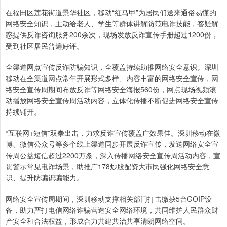
在福田区莲花街道景华社区，移动“红马甲”为居民们送来通俗易懂的
网络安全知识，主动给老人、学生等群体讲解防范电诈技能，答疑解
惑提供反诈咨询服务200余次，现场发放反诈宣传手册超过1200份，
受到社区居民普遍好评。
全渠道网点宣传反诈防骗知识，全覆盖持续助推网络安全意识。深圳
移动在全渠道网点常年开展形式多样、内容丰富的网络安全宣传，网
络安全宣传周期间布放反诈等网络安全海报560份，网点现场视频滚
动播放网络安全宣传周活动内容，立体化传播不断促进网络安全宣传
持续铺开。
“互联网+短信”双拳出击，力求反诈宣传覆盖广效果佳。深圳移动在微
博、微信公众号等多个线上渠道同步开展反诈宣传，发送网络安全宣
传周公益短信超过2200万条，深入传播网络安全宣传周活动内容，宣
贯警示常见电诈场景，助推广178炒股配资大市民强化网络安全意
识、提升防骗识骗能力。
网络安全宣传周期间，深圳移动支撑相关部门打击缴获5台GOIP设
备，助力严打电信网络诈骗营造安全网络环境，共同维护人民群众财
产安全和合法权益，形成合力共建共治共享清朗网络空间。