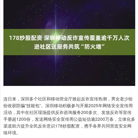
连日来，深圳多个社区和移动营业厅掀起反诈宣传热潮，男女老少纷
纷收获防骗“技能包”。深圳移动积极参与开展2025年网络安全宣传周
活动，其中在社区现场提供反诈咨询服务200多次、发放反诈等宣传
手册超1200份，发送网络安全宣传周公益短信逾2200万条，立体化多
渠道助力提升全民反诈意识178炒股配资，携手各界共同营造安全网
络环境。