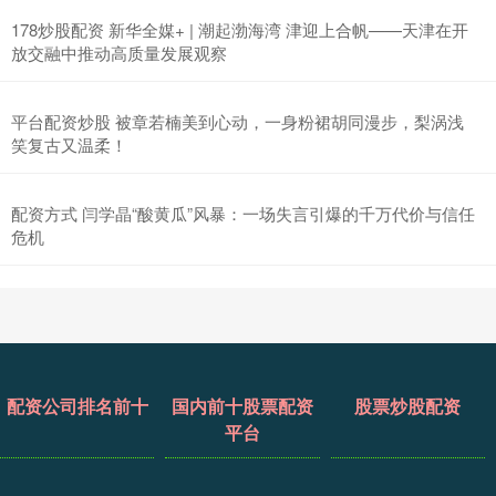
178炒股配资 新华全媒+ | 潮起渤海湾 津迎上合帆——天津在开
放交融中推动高质量发展观察
平台配资炒股 被章若楠美到心动，一身粉裙胡同漫步，梨涡浅
笑复古又温柔！
配资方式 闫学晶“酸黄瓜”风暴：一场失言引爆的千万代价与信任
危机
配资公司排名前十
国内前十股票配资
股票炒股配资
平台