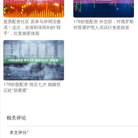
股票配资社区 原来马伊琍没撒
178炒股配资 外交部：对俄罗斯
谎！这次，吴倩和张雨剑的“联
持普通护照人员试行免签政策
手”，比复婚更体面
178炒股配资 情定七夕 婚姻登
记处“甜蜜蜜”
相关评论
本文评分
*